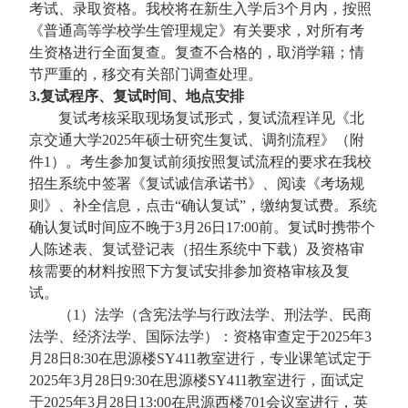
考试、录取资格。我校将在新生入学后3个月内，按照
《普通高等学校学生管理规定》有关要求，对所有考
生资格进行全面复查。复查不合格的，取消学籍；情
节严重的，移交有关部门调查处理。
3.复试程序、复试时间、地点安排
复试考核采取现场复试形式，复试流程详见《北
京交通大学2025年硕士研究生复试、调剂流程》（附
件1）。考生参加复试前须按照复试流程的要求在我校
招生系统中签署《复试诚信承诺书》、阅读《考场规
则》、补全信息，点击“确认复试”，缴纳复试费。系统
确认复试时间应不晚于3月26日17:00前。复试时携带个
人陈述表、复试登记表（招生系统中下载）及资格审
核需要的材料按照下方复试安排参加资格审核及复
试。
（1）法学（含宪法学与行政法学、刑法学、民商
法学、经济法学、国际法学）：资格审查定于2025年3
月28日8:30在思源楼SY411教室进行，专业课笔试定于
2025年3月28日9:30在思源楼SY411教室进行，面试定
于2025年3月28日13:00在思源西楼701会议室进行，英