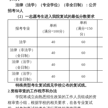
法律（法学）（专业学位）（非全日制）：公开
招考50人
（2）一志愿考生进入我院复试的最低分数要求
单科
单科
报考专业
（
满分
=150
总
（满分
=100分）
分）
法学
40
6
0
3
法律（非法学）
40
60
3
（全日制）
法律（法学）
40
60
3
（全日制）
法律（法学）
40
60
3
（非全日制）
特殊类型考生复试线见学校公布的复试线。
2.资格审查的工作程序和办法
学院将成立由熟悉招生政策的工作人员组成的资
格审查小组，根据学校的相关要求，在各专业复试