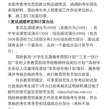
全面考查考生思想政治和品德情况。函调的考生现实
表现材料，需由考生本人档案或工作所在单位的人
事、政工部门加盖印章。
7.复试成绩评定和计算办法
复试总成绩满分为350分（及格分为210分），其
中专业课笔试满分150分，综合面试满分200分（包含
50分英语听力口语部分和150分综合能力部分，面试成
绩将去掉一个最高分、去掉一个最低分后计算平均
分）。
我校参加“大学生志愿服务西部计划”“三支一扶计
划”“农村义务教育阶段学校教师特设岗位计划”“高校学
生应征入伍服现役退役”等其他专项计划/项目，服务期
满并考核合格的考生，执行教育部有关加分政策。
符合教育部规定、可享受研究生入学考试初试加
分政策的考生须于3月26日前将相关证明材料通过电子
邮件的形式提交至研究生院（bjtuyzb@bjtu.edu.cn），
我校根据教育部最新文件及名单审核考生资格，符合
资格的考生将享受初试成绩总分加分（单科不加